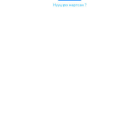
Нууц үгээ мартсан ?